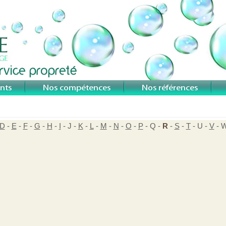
D
-
E
-
F
-
G
-
H
-
I
- J -
K
-
L
-
M
-
N
-
O
-
P
- Q -
R
-
S
-
T
- U -
V
- W